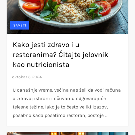
SAVETI
Kako jesti zdravo i u
restoranima? Čitajte jelovnik
kao nutricionista
U današnje vreme, većina nas želi da vodi računa
o zdravoj ishrani i očuvanju odgovarajuće
telesne težine. Iako je to često veliki izazov,
posebno kada posetimo restoran, postoje …