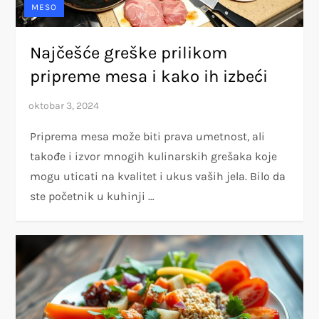
MESO
Najčešće greške prilikom
pripreme mesa i kako ih izbeći
Priprema mesa može biti prava umetnost, ali
takođe i izvor mnogih kulinarskih grešaka koje
mogu uticati na kvalitet i ukus vaših jela. Bilo da
ste početnik u kuhinji …