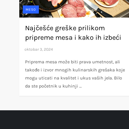
MESO
Najčešće greške prilikom
pripreme mesa i kako ih izbeći
Priprema mesa može biti prava umetnost, ali
takođe i izvor mnogih kulinarskih grešaka koje
mogu uticati na kvalitet i ukus vaših jela. Bilo
da ste početnik u kuhinji …